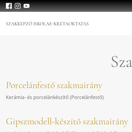
SZAKKÉPZŐ ISKOLA
E-KRÉTA
OKTATÁS
Sz
Porcelánfestő szakmairány
Kerámia- és porcelánkészítő (Porcelánfestő)
Gipszmodell-készítő szakmairány