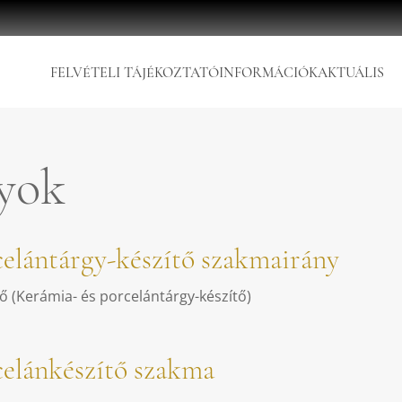
FELVÉTELI TÁJÉKOZTATÓ
INFORMÁCIÓK
AKTUÁLIS
yok
celántárgy-készítő szakmairány
ő (Kerámia- és porcelántárgy-készítő)
celánkészítő szakma