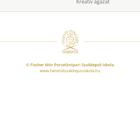
Kreatív ágazat
© Fischer Mór Porcelánipari Szakképző Iskola
www.herendiszakkepzoiskola.hu