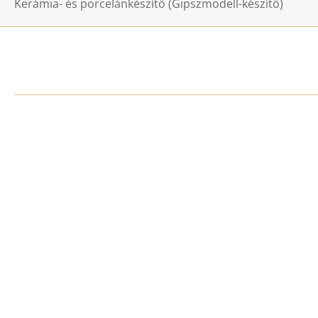
Kerámia- és porcelánkészítő (Gipszmodell-készítő)