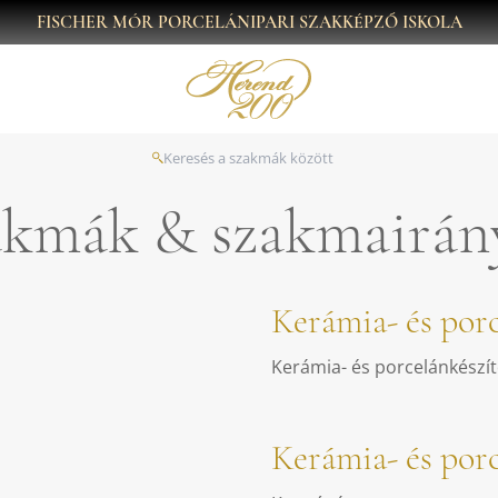
FISCHER MÓR PORCELÁNIPARI SZAKKÉPZŐ ISKOLA
akmák & szakmairán
Kerámia- és por
Kerámia- és porcelánkészít
Kerámia- és por