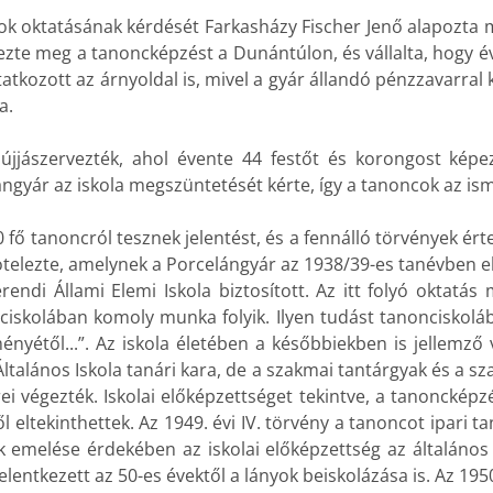
oktatásának kérdését Farkasházy Fischer Jenő alapozta meg.
ezte meg a tanoncképzést a Dunántúlon, és vállalta, hogy é
kozott az árnyoldal is, mivel a gyár állandó pénzzavarral 
a.
 újjászervezték, ahol évente 44 festőt és korongost kép
gyár az iskola megszüntetését kérte, így a tanoncok az ismé
 60 fő tanoncról tesznek jelentést, és a fennálló törvények é
kötelezte, amelynek a Porcelángyár az 1938/39-es tanévben ele
rendi Állami Elemi Iskola biztosított. Az itt folyó oktatás
nciskolában komoly munka folyik. Ilyen tudást tanonciskol
ényétől...”. Az iskola életében a későbbiekben is jellemző
Általános Iskola tanári kara, de a szakmai tantárgyak és a s
 végezték. Iskolai előképzettséget tekintve, a tanoncképzé
ől eltekinthettek. Az 1949. évi IV. törvény a tanoncot ipari 
melése érdekében az iskolai előképzettség az általános i
elentkezett az 50-es évektől a lányok beiskolázása is. Az 1