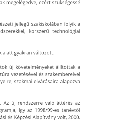
tak megelégedve, ezért szükségessé
szeti jellegű szakiskolában folyik a
szerekkel, korszerű technológiai
alatt gyakran változott.
ok új követelményeket állítottak a
túra vezetésével és szakembereivel
yeire, szakmai elvárásaira alapozva
. Az új rendszerre való áttérés az
ogramja, így az 1998/99-es tanévtől
si és Képzési Alapítvány volt, 2000.