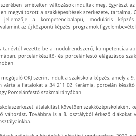
szerében ismételten változások indultak meg. Egyrészt az 
en megváltozott a szakképesítések szerkezete, tartalma, 
ő jellemzője a kompetenciaalapú, moduláris képzés
valamint az új központi képzési programok figyelembevétel
s tanévtől vezette be a modulrendszerű, kompetenciaalap
kmában, porcelánkészítő- és porcelánfestő elágazásos sza
endben.
megújuló OKJ szerint indult a szakiskola képzés, amely a 9.
 várta a fiatalokat a 34 211 02 Kerámia, porcelán készítő
vagy Porcelánfestő szakmairányában.
iskolaszerkezeti átalakítást követően szakközépiskolaként k
 változást. Továbbra is a 8. osztályból érkező diákokat
 osztályainkba.