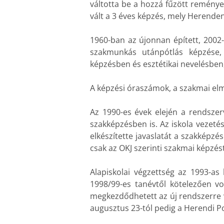
váltotta be a hozzá fűzött remény
vált a 3 éves képzés, mely Herenden
1960-ban az újonnan épített, 2002-2
szakmunkás utánpótlás képzése, 
képzésben és esztétikai nevelésben
A képzési óraszámok, a szakmai elmé
Az 1990-es évek elején a rendszer
szakképzésben is. Az iskola vezet
elkészítette javaslatát a szakképz
csak az OKJ szerinti szakmai képzést
Alapiskolai végzettség az 1993-as
1998/99-es tanévtől kötelezően vol
megkezdődhetett az új rendszerre va
augusztus 23-tól pedig a Herendi P