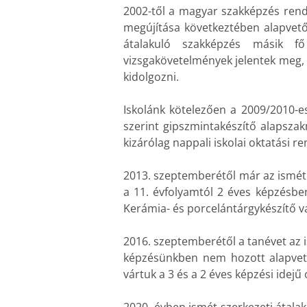
2002-től a magyar szakképzés rend
megújítása következtében alapvető
átalakuló szakképzés másik f
vizsgakövetelmények jelentek meg, 
kidolgozni.
Iskolánk kötelezően a 2009/2010-e
szerint gipszmintakészítő alapsza
kizárólag nappali iskolai oktatási r
2013. szeptemberétől már az ismét 
a 11. évfolyamtól 2 éves képzésben
Kerámia- és porcelántárgykészítő 
2016. szeptemberétől a tanévet az 
képzésünkben nem hozott alapvető
vártuk a 3 és a 2 éves képzési idejű