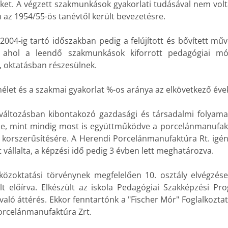
eket. A végzett szakmunkások gyakorlati tudásával nem vol
 az 1954/55-ös tanévtől került bevezetésre.
004-ig tartó időszakban pedig a felújított és bővített művé
ahol a leendő szakmunkások kiforrott pedagógiai mód
, oktatásban részesülnek.
let és a szakmai gyakorlat %-os aránya az elkövetkező évek 
változásban kibontakozó gazdasági és társadalmi folyamat
ése, mint mindig most is együttműködve a porcelánmanufak
és korszerűsítésére. A Herendi Porcelánmanufaktúra Rt. igén
 vállalta, a képzési idő pedig 3 évben lett meghatározva.
 közoktatási törvénynek megfelelően 10. osztály elvégzése
t előírva. Elkészült az iskola Pedagógiai Szakképzési Pr
ló áttérés. Ekkor fenntartónk a "Fischer Mór" Foglalkoztatá
orcelánmanufaktúra Zrt.