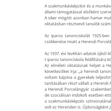
A szakmunkásképzést és a munkások 
állami támogatással elsőként szerv
A siker mögött azonban hamar mutat
oktatásban résztvevő tanulók szám
Az iparos tanonciskolát 1925-ben
csökkenése miatt a Herendi Porcelán
Az 1937. évi levéltári adatok újból
t iparos tanonciskola felállítására 
Az elméleti oktatásnak helyet a He
következőket írja: „a herendi tano
voltam bájolva a gyerekek teljesítm
tanításában részt vállalt a Herendi 
a Herendi Porcelángyár szakemberei
de szociálisan indokolt esetben ett
a szakmunkásképzés színvonalának e
volt ez Herenden is. Újdonságként j