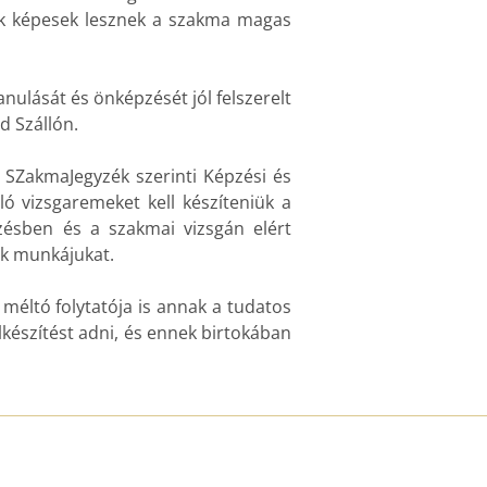
akik képesek lesznek a szakma magas
nulását és önképzését jól felszerelt
d Szállón.
 SZakmaJegyzék szerinti Képzési és
ó vizsgaremeket kell készíteniük a
zésben és a szakmai vizsgán elért
ák munkájukat.
méltó folytatója is annak a tudatos
lkészítést adni, és ennek birtokában