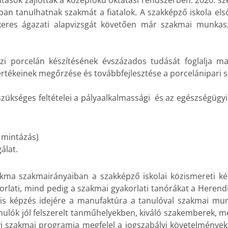
kítások zajlottak a középfokú oktatási rendszerben. 2020.
sban
tanulhatnak szakmát a fiatalok. A
szakképző iskola
els
keres ágazati alapvizsgát követően már
szakmai munkasz
porcelán készítésének évszázados tudását foglalja mag
rtékeinek megőrzése és továbbfejlesztése a porcelánipari 
ükséges feltételei a pályaalkalmassági és az egészségügyi
z, mintázás)
álat.
kma szakmairányaiban a szakképző iskolai közismereti kép
korlati, mind pedig a szakmai gyakorlati tanórákat a Herend
lis képzés idejére a manufaktúra a tanulóval szakmai mu
 tanulók jól felszerelt tanműhelyekben, kiváló szakemberek, m
yi szakmai programja megfelel a jogszabályi követelmény