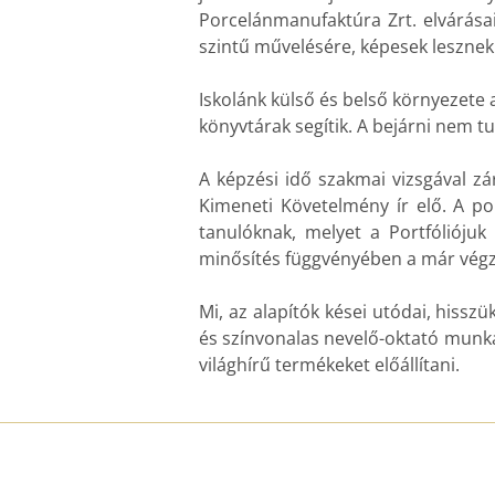
Porcelánmanufaktúra Zrt. elvárásai
szintű művelésére, képesek lesznek 
Iskolánk külső és belső környezete 
könyvtárak segítik. A bejárni nem t
A képzési idő szakmai vizsgával z
Kimeneti Követelmény ír elő. A po
tanulóknak, melyet a Portfólióju
minősítés függvényében a már végz
Mi, az alapítók kései utódai, hiss
és színvonalas nevelő-oktató munkán
világhírű termékeket előállítani.