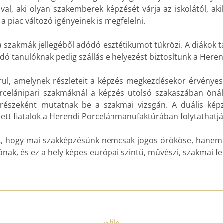
val, aki olyan szakemberek képzését várja az iskolától, 
a piac változó igényeinek is megfelelni.
a szakmák jellegéből adódó esztétikumot tükrözi. A diákok ta
udó tanulóknak pedig szállás elhelyezést biztosítunk a Heren
árul, amelynek részleteit a képzés megkezdésekor érvényes
rcelánipari szakmáknál a képzés utolsó szakaszában önáll
k részeként mutatnak be a szakmai vizsgán. A duális kép
ett fiatalok a Herendi Porcelánmanufaktúrában folytathatj
zük, hogy mai szakképzésünk nemcsak jogos örököse, hanem 
ak, és ez a hely képes európai szintű, művészi, szakmai fe