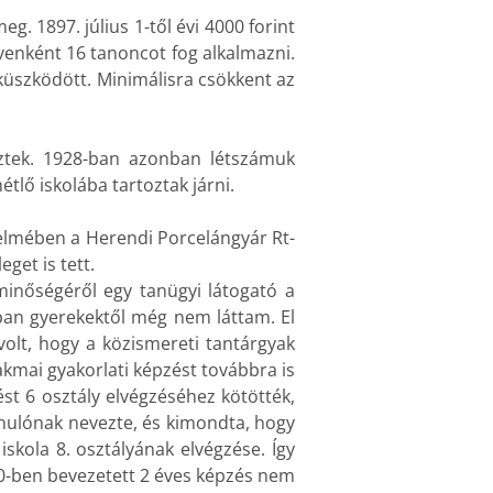
 1897. július 1-től évi 4000 forint
venként 16 tanoncot fog alkalmazni.
küszködött. Minimálisra csökkent az
eztek. 1928-ban azonban létszámuk
tlő iskolába tartoztak járni.
rtelmében a Herendi Porcelángyár Rt-
get is tett.
 minőségéről egy tanügyi látogató a
ában gyerekektől még nem láttam. El
 volt, hogy a közismereti tantárgyak
zakmai gyakorlati képzést továbbra is
st 6 osztály elvégzéséhez kötötték,
tanulónak nevezte, és kimondta, hogy
skola 8. osztályának elvégzése. Így
950-ben bevezetett 2 éves képzés nem