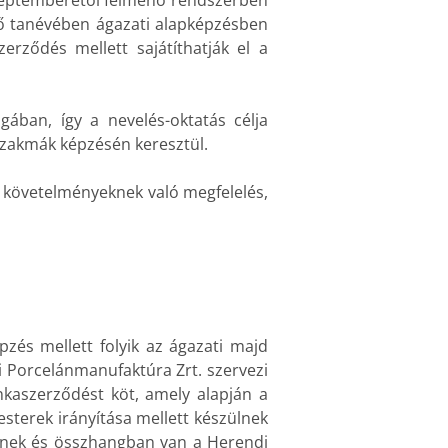
 szeptemberétől felmenő rendszerben
ő tanévében ágazati alapképzésben
erződés mellett sajátíthatják el
a
ában, így a nevelés-oktatás célja
szakmák képzésén keresztül.
 követelményeknek való megfelelés,
zés mellett folyik az ágazati majd
i Porcelánmanufaktúra Zrt. szervezi
nkaszerződést köt, amely alapján a
esterek irányítása mellett készülnek
eknek és összhangban van a Herendi