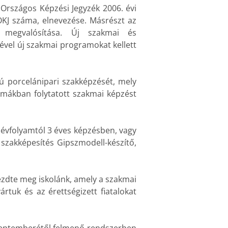
Országos Képzési Jegyzék 2006. évi
OKJ száma, elnevezése. Másrészt az
 megvalósítása. Új szakmai és
ével új szakmai programokat kellett
ú porcelánipari szakképzését, mely
kmákban folytatott szakmai képzést
 évfolyamtól 3 éves képzésben, vagy
 szakképesítés Gipszmodell-készítő,
ezdte meg iskolánk, amely a szakmai
vártuk
és az érettségizett fiatalokat