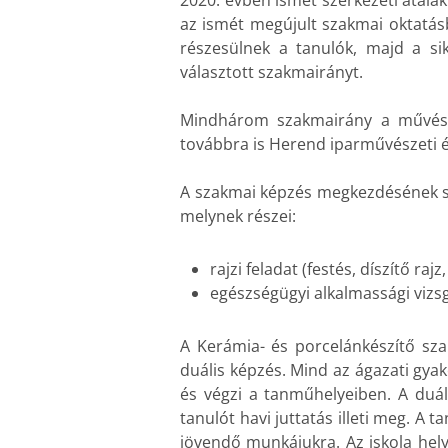
2020. évben ismét szerkezeti átala
az ismét megújult
szakmai oktatá
részesülnek a tanulók, majd a si
választott szakmairányt.
Mindhárom szakmairány a művészi 
továbbra is Herend iparművészeti é
A szakmai képzés megkezdésének sz
melynek részei:
rajzi feladat (festés, díszítő raj
egészségügyi alkalmassági vizsg
A Kerámia- és porcelánkészítő sza
duális képzés. Mind az ágazati gya
és végzi a
tanműhelyeiben
. A duá
tanulót havi juttatás illeti meg. A
jövendő munkájukra. Az iskola hel