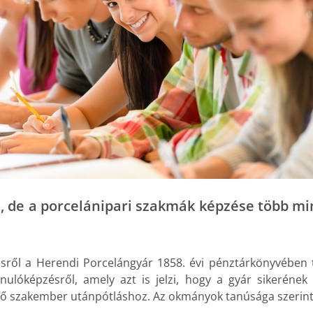
38., de a porcelánipari szakmák képzése több 
sről a Herendi Porcelángyár 1858. évi pénztárkönyvében ta
ulóképzésről, amely azt is jelzi, hogy a gyár sikerének 
lő szakember utánpótláshoz. Az okmányok tanúsága szerint 4