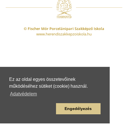
© Fischer Mór Porcelánipari Szakképző Iskola
www.herendiszakkepzoiskola.hu
Ez az oldal egyes összetevőinek
működéséhez sütiket (cookie) használ.
Adatvédelem
Engedélyezés