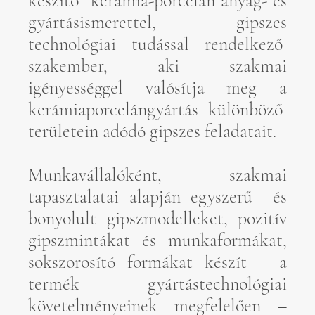
készítő kerámia-porcelán anyag- és
gyártásismerettel, gipszes
technológiai tudással rendelkező
szakember, aki szakmai
igényességgel valósítja meg a
kerámiaporcelángyártás különböző
területein adódó gipszes feladatait.
Munkavállalóként, szakmai
tapasztalatai alapján egyszerű és
bonyolult gipszmodelleket, pozitív
gipszmintákat és munkaformákat,
sokszorosító formákat készít – a
termék gyártástechnológiai
követelményeinek megfelelően –