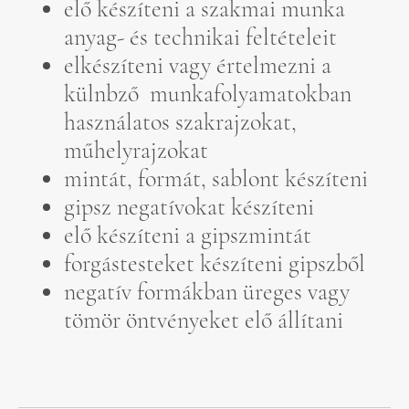
elő készíteni a szakmai munka
anyag- és technikai feltételeit
elkészíteni vagy értelmezni a
külnbző munkafolyamatokban
használatos szakrajzokat,
műhelyrajzokat
mintát, formát, sablont készíteni
gipsz negatívokat készíteni
elő készíteni a gipszmintát
forgástesteket készíteni gipszből
negatív formákban üreges vagy
tömör öntvényeket elő állítani