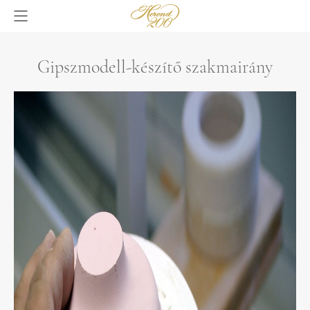
Gipszmodell-készítő szakmairány