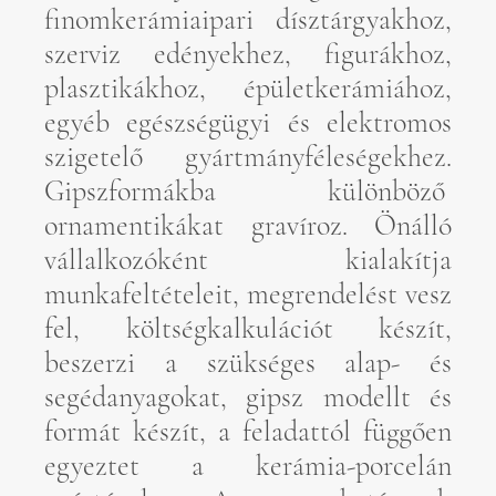
finomkerámiaipari dísztárgyakhoz,
szerviz edényekhez, figurákhoz,
plasztikákhoz, épületkerámiához,
egyéb egészségügyi és elektromos
szigetelő gyártmányféleségekhez.
Gipszformákba különböző
ornamentikákat gravíroz. Önálló
vállalkozóként kialakítja
munkafeltételeit, megrendelést vesz
fel, költségkalkulációt készít,
beszerzi a szükséges alap- és
segédanyagokat, gipsz modellt és
formát készít, a feladattól függően
egyeztet a kerámia-porcelán