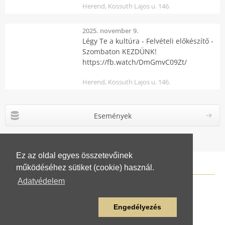
Herend, Kossuth Lajos u. 146.
2025. november 9.
Légy Te a kultúra - Felvételi előkészítő -
Szombaton KEZDÜNK!
https://fb.watch/DmGmvC09Zt/
Herend, Kossuth Lajos u. 146.
Események
Ez az oldal egyes összetevőinek
működéséhez sütiket (cookie) használ.
Adatvédelem
Engedélyezés
© Fischer Mór Porcelánipari Szakképző Iskola
www.herendiszakkepzoiskola.hu