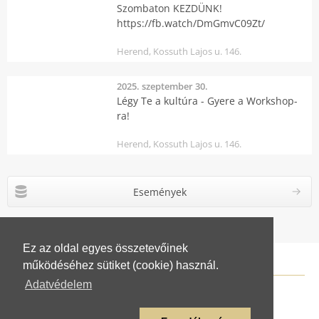
Szombaton KEZDÜNK!
https://fb.watch/DmGmvC09Zt/
Herend, Kossuth Lajos u. 146.
2025. szeptember 30.
Légy Te a kultúra - Gyere a Workshop-
ra!
Herend, Kossuth Lajos u. 146.
Események
Ez az oldal egyes összetevőinek
működéséhez sütiket (cookie) használ.
Adatvédelem