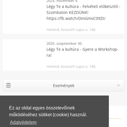
2025. november 9.
Légy Te a kultúra - Felvételi előkészítő -
Szombaton KEZDÜNK!
https://fb.watch/DmGmvC09Zt/
Herend, Kossuth Lajos u. 146.
2025. szeptember 30.
Légy Te a kultúra - Gyere a Workshop-
ra!
Herend, Kossuth Lajos u. 146.
Események
Ez az oldal egyes összetevőinek
működéséhez sütiket (cookie) használ.
Adatvédelem