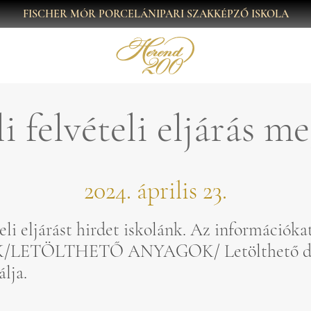
FISCHER MÓR PORCELÁNIPARI SZAKKÉPZŐ ISKOLA
 felvételi eljárás m
2024. április 23.
eli eljárást hirdet iskolánk. Az információka
LETÖLTHETŐ ANYAGOK/ Letölthető d
lja.