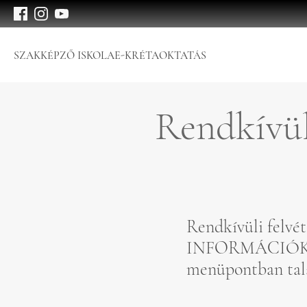
SZAKKÉPZŐ ISKOLA
E-KRÉTA
OKTATÁS
Rendkívüli
Rendkívüli felvét
INFORMÁCIÓK/
menüpontban talá