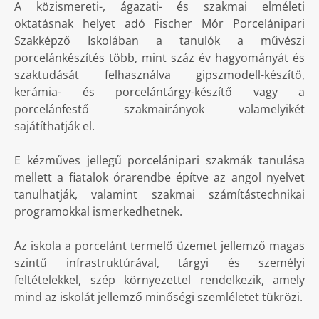
A közismereti-, ágazati- és szakmai elméleti
oktatásnak helyet adó Fischer Mór Porcelánipari
Szakképző Iskolában a tanulók a művészi
porcelánkészítés több, mint száz év hagyományát és
szaktudását felhasználva gipszmodell-készítő,
kerámia- és porcelántárgy-készítő vagy a
porcelánfestő szakmairányok valamelyikét
sajátíthatják el.
E kézműves jellegű porcelánipari szakmák tanulása
mellett a fiatalok órarendbe építve az angol nyelvet
tanulhatják, valamint szakmai számítástechnikai
programokkal ismerkedhetnek.
Az iskola a porcelánt termelő üzemet jellemző magas
szintű infrastruktúrával, tárgyi és személyi
feltételekkel, szép környezettel rendelkezik, amely
mind az iskolát jellemző minőségi szemléletet tükrözi.