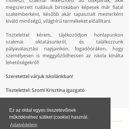
művészi, szakmai felkészítést ad diákjainak, akik
megszerzett tudásuk birtokában képesek már fiatal
szakemberként, később akár tapasztalt mesterként
kiváló minőségű, világhírű termékeket előállítani.
Tisztelettel kérem, tájékozódjon honlapunkon
szakmai oktatásunkról, és találkozzunk
pályaválasztási napjainkon, fogadóórákon, hogy
személyesen is meggyőződhessen az iskola kínálta
lehetőségekről!
Szeretettel várjuk iskolánkban!
Tisztelettel: Szomi Krisztina igazgató
Ez az oldal egyes összetevőinek
működéséhez sütiket (cookie) használ.
Adatvédelem