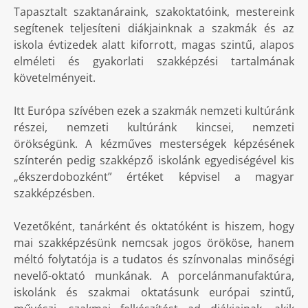
Tapasztalt szaktanáraink, szakoktatóink, mestereink
segítenek teljesíteni diákjainknak a szakmák és az
iskola évtizedek alatt kiforrott, magas szintű, alapos
elméleti és gyakorlati szakképzési tartalmának
követelményeit.
Itt Európa szívében ezek a szakmák nemzeti kultúránk
részei, nemzeti kultúránk kincsei, nemzeti
örökségünk. A kézműves mesterségek képzésének
színterén pedig szakképző iskolánk egyediségével kis
„ékszerdobozként” értéket képvisel a magyar
szakképzésben.
Vezetőként, tanárként és oktatóként is hiszem, hogy
mai szakképzésünk nemcsak jogos örököse, hanem
méltó folytatója is a tudatos és színvonalas minőségi
nevelő-oktató munkának. A porcelánmanufaktúra,
iskolánk és szakmai oktatásunk európai szintű,